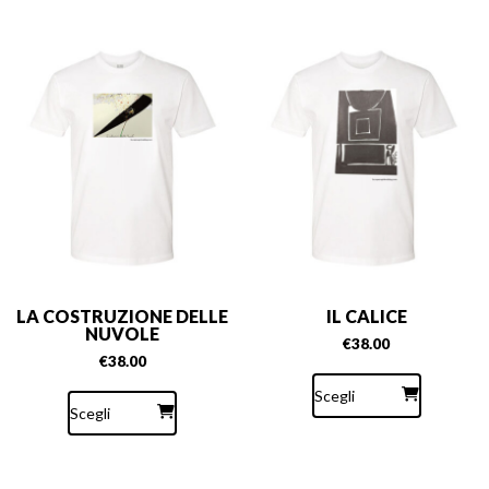
LA COSTRUZIONE DELLE
IL CALICE
NUVOLE
€
38.00
€
38.00
Questo
Questo
prodotto
Scegli
prodotto
ha
Scegli
ha
più
più
varianti.
varianti.
Le
Le