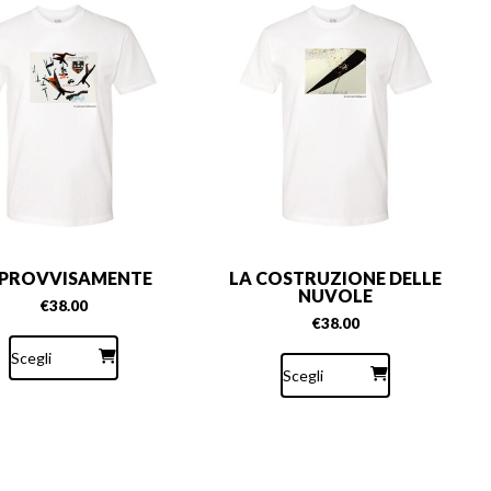
PROVVISAMENTE
LA COSTRUZIONE DELLE
NUVOLE
€
38.00
€
38.00
Questo
Questo
prodotto
Scegli
prodotto
ha
Scegli
ha
più
più
varianti.
varianti.
Le
Le
opzioni
opzioni
possono