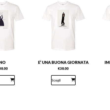
NO
E’ UNA BUONA GIORNATA
IM
38.00
€
38.00
Questo
Questo
prodotto
prodotto
Scegli
ha
ha
più
più
varianti.
varianti.
Le
Le
opzioni
opzioni
possono
possono