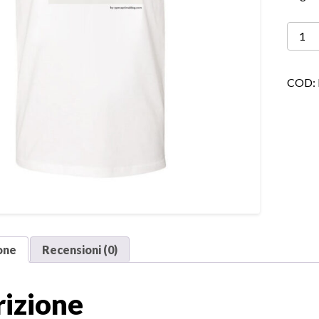
Sole
quanti
COD:
one
Recensioni (0)
rizione