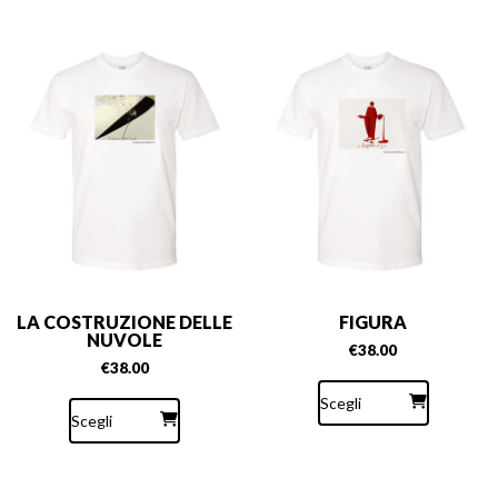
LA COSTRUZIONE DELLE
FIGURA
NUVOLE
€
38.00
€
38.00
Questo
Questo
prodotto
Scegli
prodotto
ha
Scegli
ha
più
più
varianti.
varianti.
Le
Le